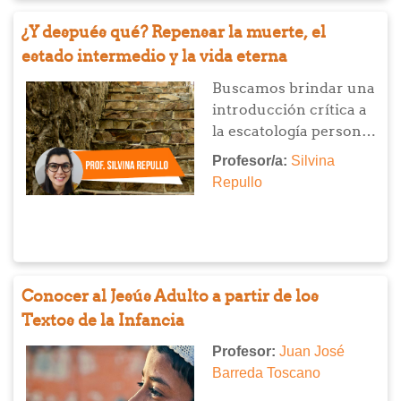
que busca sostener en
¿Y después qué? Repensar la muerte, el
los momentos más
estado intermedio y la vida eterna
difíciles y promover un
acompañamiento que
Buscamos brindar una
dignifique siempre.
introducción crítica a
la escatología personal
cristiana, abordando la
Profesor/a:
Silvina
muerte, el destino final
Repullo
de la persona y las
principales
interpretaciones desde
las tradiciones
evangélica y católica.
Conocer al Jesús Adulto a partir de los
Textos de la Infancia
Profesor:
Juan José
Barreda Toscano