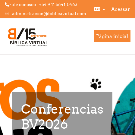
Fale conosco : +54 9 11 5641-0463
Acessar
:
administracion@biblicavirtual.com
Ir para o conteúdo principal
Página inicial
Conferencias
BV2026