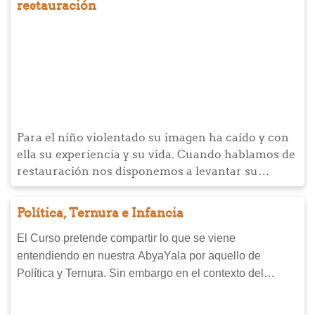
restauración
Para el niño violentado su imagen ha caído y con
ella su experiencia y su vida. Cuando hablamos de
restauración nos disponemos a levantar su
imagen, levantar sus ojos hacia nuevas
experiencias que le brinden esperanza, levantar el
Política, Ternura e Infancia
vuelo de su vida. Exploraremos estas temáticas en
el desafío al que nos invita este curso.
El Curso pretende compartir lo que se viene
entendiendo en nuestra AbyaYala por aquello de
Política y Ternura. Sin embargo en el contexto del
carisma que anima la acción de Bíblica Virtual y
WorldVision se hará desde un eje transversal a todos