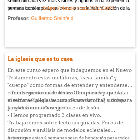
Video de
se tornan cada vez más visibles y agudos en la experiencia
presentación:
https://vimeo.com/132571809
humana contemporánea, como lo son la naturalización de la
violencia, la importancia de lograr consensos sociales para
Profesor:
Guillermo Steinfeld
instalar la reconciliación, la necesidad de la paz con justicia,
y la urgencia por re-convertir a las iglesias en comunidades
comprometidas con la paz.
La iglesia que es tu casa
En este curso espero que indaguemos en el Nuevo
Testamento estas metáforas, "casa-familia" y
"cuerpo" como formas de entender y entenderse
como seguidores de Jesús. Comprender que la
- Tendremos cuatro clases. Dos clases para tratar
metáfora "iglesia" es una de tantas otras usadas
el tema de la iglesia como "casa-familia", y dos para
para definir a los seguidores de Jesús.
la iglesia como "cuerpo".
- Hemos programado 3 clases en vivo.
Trabajaremos sobre lecturas guiadas, Foros de
discusión y análisis de modelos eclesiales
actuales.
Espero que estas 4 semanas sean de bendición para todos