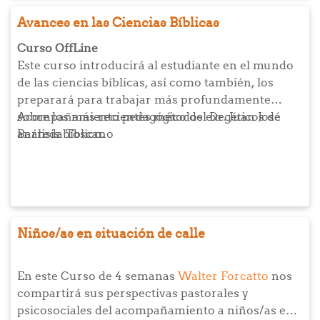
mismo).
Avances en las Ciencias Bíblicas
Curso
OffLine
Este curso introducirá al estudiante en el mundo
de las ciencias bíblicas, así como también, los
preparará para trabajar más profundamente
sobre los más recientes métodos exegéticos de
Acompañamiento pedagógico del Dr. Juan José
análisis bíblico.
Barreda Toscano
Niños/as en situación de calle
En este Curso de 4 semanas
Walter Forcatto
nos
compartirá sus perspectivas pastorales y
psicosociales del acompañamiento a niños/as en