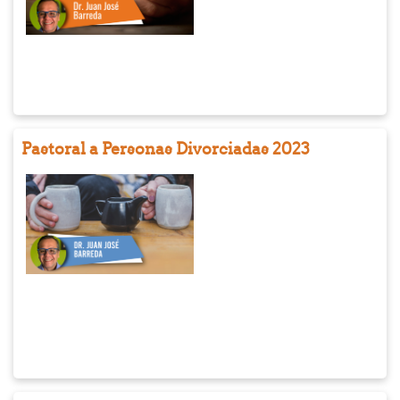
la amplia matriz judía,
particularmente de la
época durante la cual
existió la comunidad.
En el curso se
repasarán las
características de la
Pastoral a Personas Divorciadas 2023
comunidad (historia,
doctrina, identidad) y
se estudiarán varios de
sus textos
fundamentales.