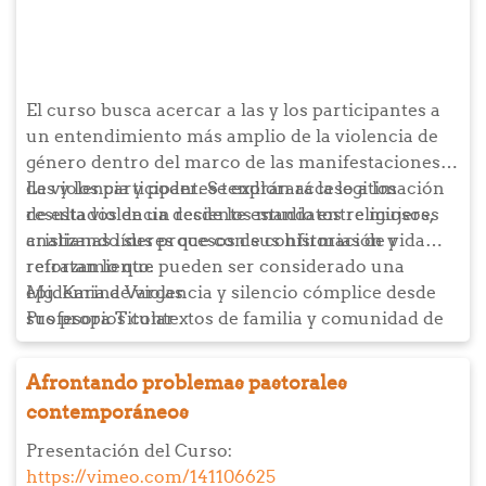
El curso busca acercar a las y los participantes a
un entendimiento más amplio de la violencia de
género dentro del marco de las manifestaciones
de violencia y poder. Se explorará la legitimación
Las y los participantes tendrán acceso a los
de esta violencia desde los mandatos religiosos,
resultados de un reciente estudio entre mujeres
analizando sus procesos de confirmación y
cristianas líderes que con sus historias de vida
reforzamiento.
retratan lo que pueden ser considerado una
epidemia de violencia y silencio cómplice desde
Mg. Karina Vargas
sus propios contextos de familia y comunidad de
Profesora Titular
fe. Finalmente, estaremos explorando en la
narrativa de los Evangelios a Jesús como
Afrontando problemas pastorales
paradigma de denuncia y modelo de intervención
contemporáneos
de las formas de violencia de su tiempo.
Presentación del Curso:
https://vimeo.com/141106625