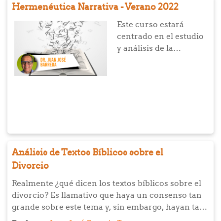
Hermenéutica Narrativa - Verano 2022
Este curso estará
centrado en el estudio
y análisis de la
construcción de
narrativas. También se
reflexionará acerca de
las propias
experiencias en la vida
del relato a partir de
dos elementos: por una
lado, la Exégesis
Análisis de Textos Bíblicos sobre el
narrativa que nos
Divorcio
permitirá analizar el
relato a través de los
Realmente ¿qué dicen los textos bíblicos sobre el
componentes que lo
divorcio? Es llamativo que haya un consenso tan
conforman. Por el otro,
grande sobre este tema y, sin embargo, hayan tan
la Hermenéutica
pocos estudios serios basados en los pasajes