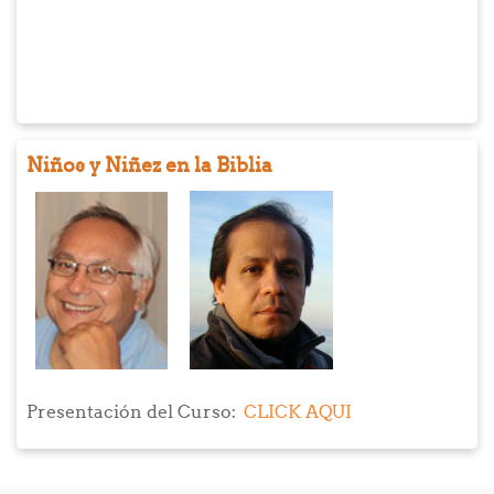
los aspectos del Curso, es decir al rol de la
espiritualidad como una dimensión inherente a la labor
social, al trabajo de formación integral, a la práctica
educativa que acompaña el quehacer institucional de
Visión Mundial y Bíblica Virtual. Más específicamente,
se trata de una espiritualidad que ha de privilegiar la
Niños y Niñez en la Biblia
espiritualidad cristiana y la educación en sentido
amplio, es decir al proceso de aprendizaje de la
condición humana como el bien público de la política y
como el sentido de dignidad de la acción
socioeducativa institucional.
Presentación del Curso:
CLICK AQUI