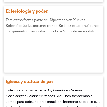
Eclesiología y poder
Este curso forma parte del Diplomado en Nuevas
Eclesiologías Latinoamericanas. En él se estudian algunos
componentes esenciales para la práctica de un modelo de
liderazgo cristiano caracterizado por el servicio, tal como
lo enseñó y modeló Jesús. Se parte de la tesis de que no es
posible pensar en la renovación de las iglesias si antes no
se renuevan sus modelos en el ejercicio del poder. De allí
que se conciba que una eclesiología es neotestamentaria
siempre y cuando acoja en su práctica del poder
(gobierno, dirección o liderazgo) el modelo de servicio, tal
cual lo presenta Jesús en Mateo 20:26.
Iglesia y cultura de paz
Este curso forma parte del
Diplomado en Nuevas
Eclesiologías Latinoamericanas
. Aquí nos tomaremos el
tiempo para debatir o problematizar libremente aspectos que