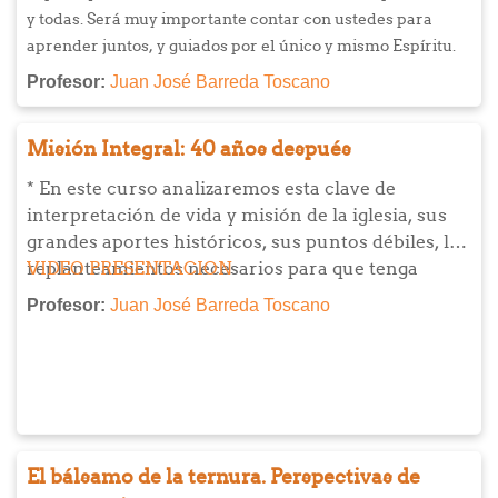
y todas. Será muy importante contar con ustedes para
aprender juntos, y guiados por el único y mismo Espíritu.
Profesor:
Juan José Barreda Toscano
Misión Integral: 40 años después
* En este curso analizaremos esta clave de
interpretación de vida y misión de la iglesia, sus
grandes aportes históricos, sus puntos débiles, los
replanteamientos necesarios para que tenga
VIDEO PRESENTACION
vigencia y aún sus posibilidades de ser un buen
Profesor:
Juan José Barreda Toscano
aporte en los actuales contextos
latinoamericanos.
* El curso está orientado a quienes se ven
involucrados en ministerios denominado
s
"sociales", o aquellos/as líderes que desean
desarrollar ministerios que abarquen toda la vida
El bálsamo de la ternura. Perspectivas de
humana integralmente.