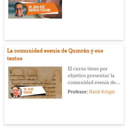
La comunidad esenia de Qumrán y sus
textos
El curso tiene por
objetivo presentar la
comunidad esenia de
Qumrán (aprox. 130 a.
Profesor:
René Krüger
C. – 68 d. C.), cuyos
textos fueron hallados
a partir de 1947 en
unas cuevas a orillas
del Mar Muerto y