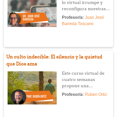
lo virtual irrumpe y
ambientación de
reconfigura nuestras
espacios), integrando
formas de encuentro,
Profesor/a:
Juan José
reflexión crítica,
este curso propone
Barreda Toscano
sensibilidad pastoral y
pensar el culto
producción creativa.
cristiano desde una
clave híbrida.
Reflexionaremos sobre
el sentido del cuerpo y
Un culto indecible: El silencio y la quietud
la presencia en
que Dios ama
entornos digitales, el
desafío de re-aprender
Este curso virtual de
los vínculos eclesiales
cuatro semanas
y las posibilidades que
propone una
emergen para la
aproximación bíblica,
Profesor/a:
Ruben Ortiz
misión en estas nuevas
teológica y práctica al
configuraciones.
silencio como
experiencia espiritual y