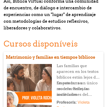
Así, Bíblica Virtual conforma una comunidad
de encuentro, de diálogo e intercambio de
experiencias como un "lugar" de aprendizaje
con metodologías de estudios reflexivos,
liberadores y colaborativos.
Cursos disponíveis
Matrimonio y familias en tiempos bíblicos
Las familias que
aparecen en los textos
bíblicos están lejos de
responder a un único
En este curso
modelo. Reflejan
recorreremos las
sociedades
instituciones del
patriarcales, relaciones
matrimonio y las
Profesor/a:
Violeta
de poder y formas de
diversas formas de