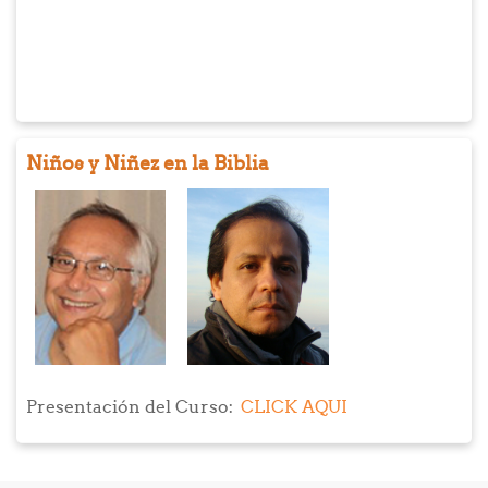
los aspectos del Curso, es decir al rol de la
espiritualidad como una dimensión inherente a la labor
social, al trabajo de formación integral, a la práctica
educativa que acompaña el quehacer institucional de
Visión Mundial y Bíblica Virtual. Más específicamente,
se trata de una espiritualidad que ha de privilegiar la
Niños y Niñez en la Biblia
espiritualidad cristiana y la educación en sentido
amplio, es decir al proceso de aprendizaje de la
condición humana como el bien público de la política y
como el sentido de dignidad de la acción
socioeducativa institucional.
Presentación del Curso:
CLICK AQUI