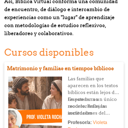
Así, Bíblica Virtual conforma una comunidad
de encuentro, de diálogo e intercambio de
experiencias como un "lugar" de aprendizaje
con metodologías de estudios reflexivos,
liberadores y colaborativos.
Cursos disponibles
Matrimonio y familias en tiempos bíblicos
Las familias que
aparecen en los textos
bíblicos están lejos de
responder a un único
En este curso
modelo. Reflejan
recorreremos las
sociedades
instituciones del
patriarcales, relaciones
matrimonio y las
Profesor/a:
Violeta
de poder y formas de
diversas formas de