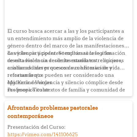
El curso busca acercar a las y los participantes a
un entendimiento más amplio de la violencia de
género dentro del marco de las manifestaciones
de violencia y poder. Se explorará la legitimación
Las y los participantes tendrán acceso a los
de esta violencia desde los mandatos religiosos,
resultados de un reciente estudio entre mujeres
analizando sus procesos de confirmación y
cristianas líderes que con sus historias de vida
reforzamiento.
retratan lo que pueden ser considerado una
epidemia de violencia y silencio cómplice desde
Mg. Karina Vargas
sus propios contextos de familia y comunidad de
Profesora Titular
fe. Finalmente, estaremos explorando en la
narrativa de los Evangelios a Jesús como
Afrontando problemas pastorales
paradigma de denuncia y modelo de intervención
contemporáneos
de las formas de violencia de su tiempo.
Presentación del Curso:
https://vimeo.com/141106625