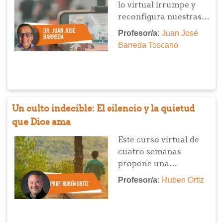
lo virtual irrumpe y
ambientación de
reconfigura nuestras
espacios), integrando
formas de encuentro,
Profesor/a:
Juan José
reflexión crítica,
este curso propone
Barreda Toscano
sensibilidad pastoral y
pensar el culto
producción creativa.
cristiano desde una
clave híbrida.
Reflexionaremos sobre
el sentido del cuerpo y
Un culto indecible: El silencio y la quietud
la presencia en
que Dios ama
entornos digitales, el
desafío de re-aprender
Este curso virtual de
los vínculos eclesiales
cuatro semanas
y las posibilidades que
propone una
emergen para la
aproximación bíblica,
Profesor/a:
Ruben Ortiz
misión en estas nuevas
teológica y práctica al
configuraciones.
silencio como
experiencia espiritual y