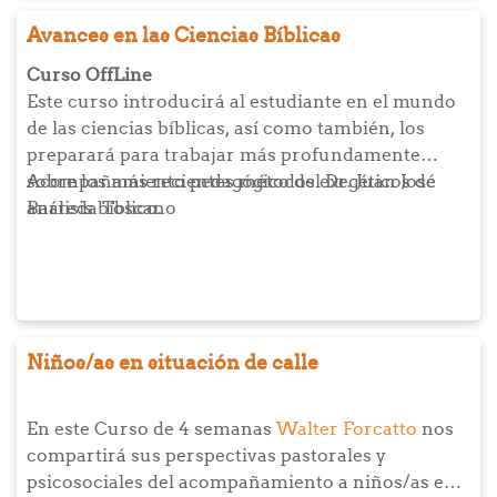
mismo).
Avances en las Ciencias Bíblicas
Curso
OffLine
Este curso introducirá al estudiante en el mundo
de las ciencias bíblicas, así como también, los
preparará para trabajar más profundamente
sobre los más recientes métodos exegéticos de
Acompañamiento pedagógico del Dr. Juan José
análisis bíblico.
Barreda Toscano
Niños/as en situación de calle
En este Curso de 4 semanas
Walter Forcatto
nos
compartirá sus perspectivas pastorales y
psicosociales del acompañamiento a niños/as en