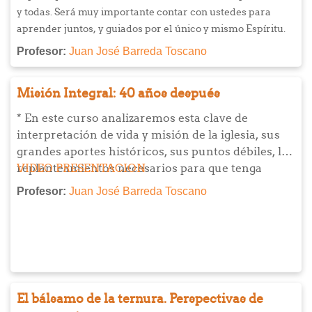
y todas. Será muy importante contar con ustedes para
aprender juntos, y guiados por el único y mismo Espíritu.
Profesor:
Juan José Barreda Toscano
Misión Integral: 40 años después
* En este curso analizaremos esta clave de
interpretación de vida y misión de la iglesia, sus
grandes aportes históricos, sus puntos débiles, los
replanteamientos necesarios para que tenga
VIDEO PRESENTACION
vigencia y aún sus posibilidades de ser un buen
Profesor:
Juan José Barreda Toscano
aporte en los actuales contextos
latinoamericanos.
* El curso está orientado a quienes se ven
involucrados en ministerios denominado
s
"sociales", o aquellos/as líderes que desean
desarrollar ministerios que abarquen toda la vida
El bálsamo de la ternura. Perspectivas de
humana integralmente.