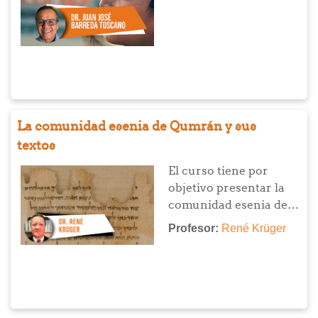
La comunidad esenia de Qumrán y sus
textos
El curso tiene por
objetivo presentar la
comunidad esenia de
Qumrán (aprox. 130 a.
Profesor:
René Krüger
C. – 68 d. C.), cuyos
textos fueron hallados
a partir de 1947 en
unas cuevas a orillas
del Mar Muerto y