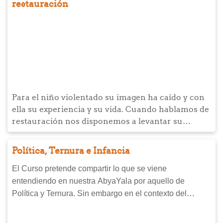
restauración
Para el niño violentado su imagen ha caído y con
ella su experiencia y su vida. Cuando hablamos de
restauración nos disponemos a levantar su
imagen, levantar sus ojos hacia nuevas
experiencias que le brinden esperanza, levantar el
Política, Ternura e Infancia
vuelo de su vida. Exploraremos estas temáticas en
el desafío al que nos invita este curso.
El Curso pretende compartir lo que se viene
entendiendo en nuestra AbyaYala por aquello de
Política y Ternura. Sin embargo en el contexto del
carisma que anima la acción de Bíblica Virtual y
WorldVision se hará desde un eje transversal a todos