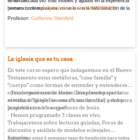
Video de
se tornan cada vez más visibles y agudos en la experiencia
presentación:
https://vimeo.com/132571809
humana contemporánea, como lo son la naturalización de la
violencia, la importancia de lograr consensos sociales para
Profesor:
Guillermo Steinfeld
instalar la reconciliación, la necesidad de la paz con justicia,
y la urgencia por re-convertir a las iglesias en comunidades
comprometidas con la paz.
La iglesia que es tu casa
En este curso espero que indaguemos en el Nuevo
Testamento estas metáforas, "casa-familia" y
"cuerpo" como formas de entender y entenderse
como seguidores de Jesús. Comprender que la
- Tendremos cuatro clases. Dos clases para tratar
metáfora "iglesia" es una de tantas otras usadas
el tema de la iglesia como "casa-familia", y dos para
para definir a los seguidores de Jesús.
la iglesia como "cuerpo".
- Hemos programado 3 clases en vivo.
Trabajaremos sobre lecturas guiadas, Foros de
discusión y análisis de modelos eclesiales
actuales.
Espero que estas 4 semanas sean de bendición para todos