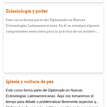
Eclesiología y poder
Este curso forma parte del Diplomado en Nuevas
Eclesiologías Latinoamericanas. En él se estudian algunos
componentes esenciales para la práctica de un modelo de
liderazgo cristiano caracterizado por el servicio, tal como
lo enseñó y modeló Jesús. Se parte de la tesis de que no es
posible pensar en la renovación de las iglesias si antes no
se renuevan sus modelos en el ejercicio del poder. De allí
que se conciba que una eclesiología es neotestamentaria
siempre y cuando acoja en su práctica del poder
(gobierno, dirección o liderazgo) el modelo de servicio, tal
cual lo presenta Jesús en Mateo 20:26.
Iglesia y cultura de paz
Este curso forma parte del
Diplomado en Nuevas
Eclesiologías Latinoamericanas
. Aquí nos tomaremos el
tiempo para debatir o problematizar libremente aspectos que