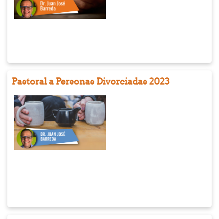
la amplia matriz judía,
particularmente de la
época durante la cual
existió la comunidad.
En el curso se
repasarán las
características de la
Pastoral a Personas Divorciadas 2023
comunidad (historia,
doctrina, identidad) y
se estudiarán varios de
sus textos
fundamentales.