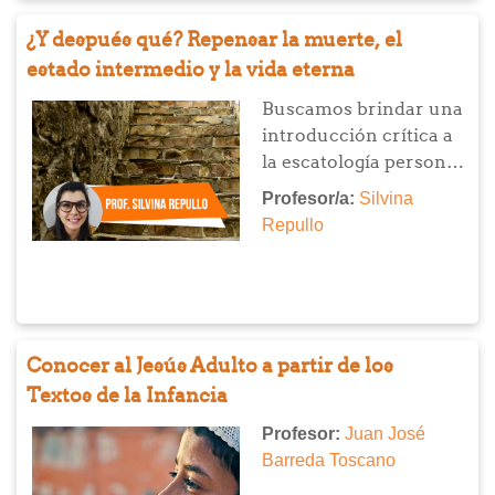
que busca sostener en
¿Y después qué? Repensar la muerte, el
los momentos más
estado intermedio y la vida eterna
difíciles y promover un
acompañamiento que
Buscamos brindar una
dignifique siempre.
introducción crítica a
la escatología personal
cristiana, abordando la
Profesor/a:
Silvina
muerte, el destino final
Repullo
de la persona y las
principales
interpretaciones desde
las tradiciones
evangélica y católica.
Conocer al Jesús Adulto a partir de los
Textos de la Infancia
Profesor:
Juan José
Barreda Toscano