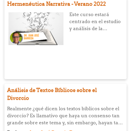
Hermenéutica Narrativa - Verano 2022
Este curso estará
centrado en el estudio
y análisis de la
construcción de
narrativas. También se
reflexionará acerca de
las propias
experiencias en la vida
del relato a partir de
dos elementos: por una
lado, la Exégesis
Análisis de Textos Bíblicos sobre el
narrativa que nos
Divorcio
permitirá analizar el
relato a través de los
Realmente ¿qué dicen los textos bíblicos sobre el
componentes que lo
divorcio? Es llamativo que haya un consenso tan
conforman. Por el otro,
grande sobre este tema y, sin embargo, hayan tan
la Hermenéutica
pocos estudios serios basados en los pasajes